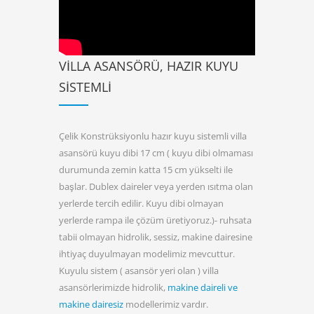
VILLA ASANSÖRÜ, HAZIR KUYU
SISTEMLI
Çelik Konstrüksiyonlu hazır kuyu sistemli villa
asansörü kuyu dibi 17 cm ( kuyu dibi olmaması
durumunda zemin katta 15 cm yükselti ile
başlar. Dublex daireler veya yerden ısıtma olan
yerlerde tercih edilir. Kuyu dibi olmayan
yerlerde rampa ile çözüm üretiyoruz.)- ruhsata
tabii olmayan hidrolik, sessiz, makine dairesine
ihtiyaç duyulmayan modelimiz mevcuttur.
Kuyulu sistem ( asansör yeri olan ) villa
asansörlerimizde hidrolik,
makine daireli ve
makine dairesiz
modellerimiz vardır.