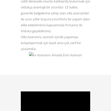
ciddi derecede olumlu katkılarda bulunmak için
oldukça avantajlı bir üründür. CE kalite,
güvenlik belgelerine sahip olan villa asansörleri
ile uzun yıllar boyunca konforlu bir yaşam alanı
elde edebilmeniz kapsamında firmamız ile
irtibata geçebilirsiniz.
Villa
Asansörü
, evinizin içinde yaşamayı
kolaylaştırmak için basit ama çok zarif bir
çözümdür.