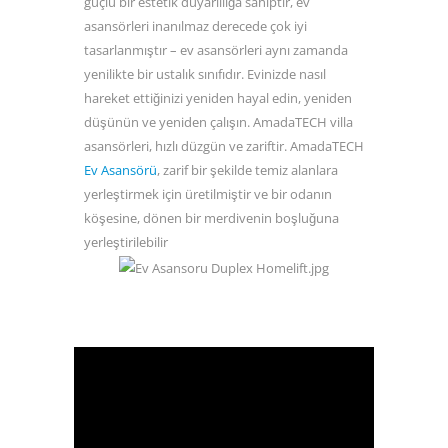
güçlü bir estetik duyarlılığa sahiptir, ev
asansörleri inanılmaz derecede çok iyi
tasarlanmıştır – ev asansörleri aynı zamanda
yenilikte bir ustalık sınıfıdır. Evinizde nasıl
hareket ettiğinizi yeniden hayal edin, yeniden
düşünün ve yeniden çalışın. AmadaTECH villa
asansörleri, hızlı düzgün ve zariftir. AmadaTECH
Ev Asansörü
, zarif bir şekilde temiz alanlara
yerleştirmek için üretilmiştir ve bir odanın
köşesine, dönen bir merdivenin boşluğuna
yerleştirilebilir