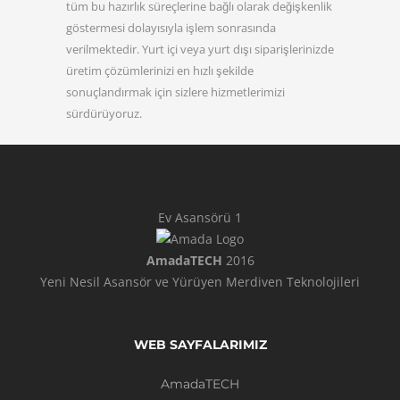
tüm bu hazırlık süreçlerine bağlı olarak değişkenlik
göstermesi dolayısıyla işlem sonrasında
verilmektedir. Yurt içi veya yurt dışı siparişlerinizde
üretim çözümlerinizi en hızlı şekilde
sonuçlandırmak için sizlere hizmetlerimizi
sürdürüyoruz.
Ev Asansörü 1
AmadaTECH
2016
Yeni Nesil Asansör ve Yürüyen Merdiven Teknolojileri
WEB SAYFALARIMIZ
AmadaTECH