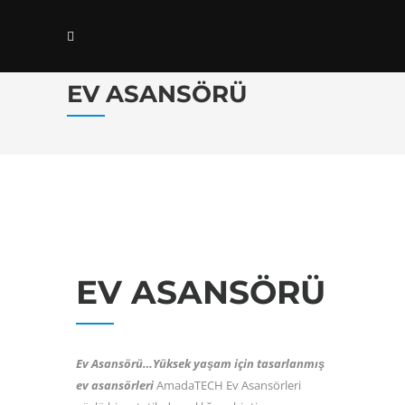
EV ASANSÖRÜ
EV ASANSÖRÜ
Ev Asansörü…Yüksek yaşam için tasarlanmış
ev asansörleri
AmadaTECH Ev Asansörleri