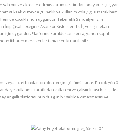
ne sahiptir ve akredite edilmiş kurum tarafından onaylanmıştır, yani
imiz yüksek düzeyde güvenlik ve kullanım kolaylığı sunarak hem
r hem de çocuklar için uygundur. Tekerlekli Sandalyeniz ile
ri İnip Çıkabileceğiniz Asansör Sistemleridir. İç ve dış mekan
rı için uygundur. Platformu kurulduktan sonra, yanda kapalı
dan itibaren merdivenler tamamen kullanılabilir.
mu veya ticari binalar için ideal erişim çözümü sunar. Bu çok yönlü
ndalye kullanıcısı tarafından kullanımı ve çalıştırılması basit, ideal
atay engelli platformunun düzgün bir şekilde katlanmasını ve