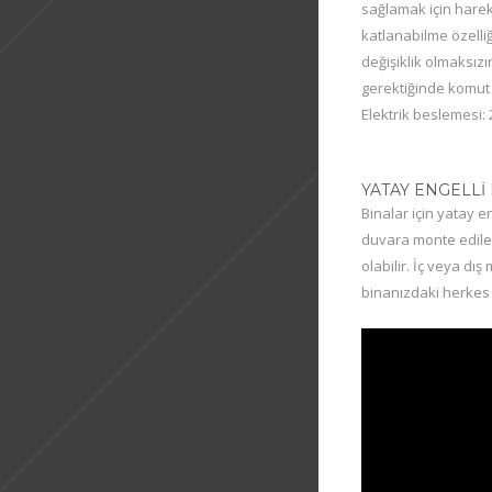
sağlamak için harek
katlanabilme özelli
değişiklik olmaksızı
gerektiğinde komut v
Elektrik beslemesi: 
YATAY ENGELL
Binalar için yatay 
duvara monte edileb
olabilir. İç veya d
binanızdaki herkes 