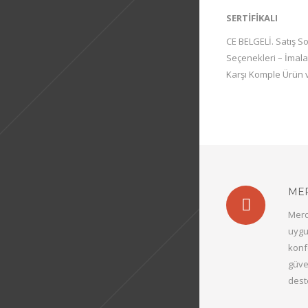
SERTİFİKALI
CE BELGELİ. Satış S
Seçenekleri – İmalat
Karşı Komple Ürün 
MER
Merd
uygu
konf
güve
dest