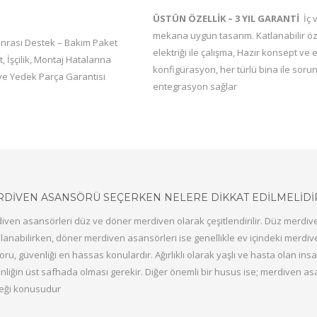
ÜSTÜN ÖZELLİK – 3 YIL GARANTİ
İç v
mekana uygun tasarım. Katlanabilir öze
onrası Destek – Bakım Paket
elektriği ile çalışma, Hazır konsept ve
, İşçilik, Montaj Hatalarına
konfigürasyon, her türlü bina ile soru
ve Yedek Parça Garantisi
entegrasyon sağlar
DIVEN ASANSÖRÜ SEÇERKEN NELERE DIKKAT EDILMELIDI
iven asansörleri düz ve döner merdiven olarak çeşitlendirilir. Düz merdive
lanabilirken, döner merdiven asansörleri ise genellikle ev içindeki merdi
oru, güvenliği en hassas konulardır. Ağırlıklı olarak yaşlı ve hasta olan i
nliğin üst safhada olması gerekir. Diğer önemli bir husus ise; merdiven asa
eği konusudur