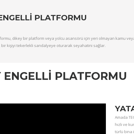
ENGELLI PLATFORMU
tformu, dikey bir platform veya yolcu asansörü için yeri olmayan kamu veya 
 bir kişiyi tekerlekli sandalyeye oturarak seyahatini sağlar.
 ENGELLİ PLATFORMU
YAT
Amada TEC
hızlı ve k
türlü bina