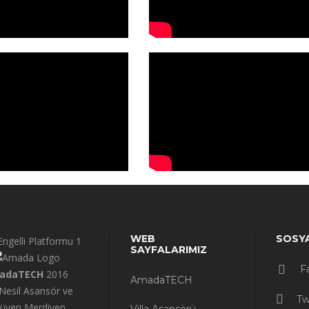
WEB
SOSY
Engelli Platformu 1
SAYFALARIMIZ
F
adaTECH
2016
AmadaTECH
 Nesil Asansör ve
Tw
rüyen Merdiven