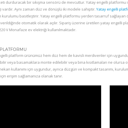
eti durduracak bir sıkışma sensörü de mevcuttur. Yatay engelli platformu
ği vardır. Aynı zaman düz ve dönüşlü iki modele sahiptir.
Yatay engelli plat
n kurulumu basitleştirir. Yatay engelli platformu yerden tasarruf sağlayan 
erildiğinde otomatik olarak açılır. Sipariş üzerine üretilen yatay engelli pl
220 V Monafaze ev elektriği kullanılmaktadır.
I PLATFORMU
engelli platform ürünümüz hem düz hem de kavisli merdivenler için uygundur
ilir veya basamaklara monte edilebilir veya bina kısıtlamaları ne olursa o
ış mekan kullanımı için uygundur, ayrıca düzgün ve kompakt tasarımı, kurulu
için erişim sağlamanıza olanak tanır.