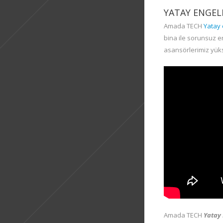
YATAY ENGEL
Amada TECH
Yatay 
bina ile sorunsuz e
asansörlerimiz yüks
Amada TECH
Yatay 