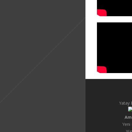
Yatay 
Am
Yeni
Yü