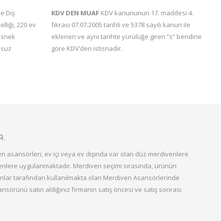
e Dış
KDV DEN MUAF
KDV kanununun 17. maddesi 4.
lliği, 220 ev
fıkrası 07.07.2005 tarihli ve 5378 sayılı kanun ile
 esnek
eklenen ve aynı tarihte yürülüğe giren “s” bendine
nsuz
göre KDV’den istisnadır.
R.
n asansörleri, ev içi veya ev dışında var olan düz merdivenlere
venlere uygulanmaktadır. Merdiven seçimi sırasında, ürünün
nsanlar tarafından kullanılmakta olan Merdiven Asansörlerinde
nsörünü satın aldığınız firmanın satış öncesi ve satış sonrası