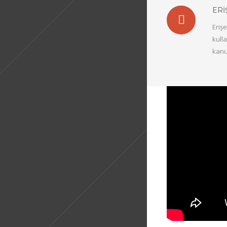
ERI
Eriş
kull
kanu