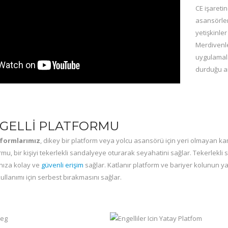
CE işareti
asansörler
yetişkinle
Merdivenle
uygulamala
durduğu an
NGELLI PLATFORMU
tformlarımız
, dikey bir platform veya yolcu asansörü için yeri olmayan ka
rmu, bir kişiyi tekerlekli sandalyeye oturarak seyahatini sağlar. Tekerlekli sa
nıza kolay ve
güvenli erişim
sağlar. Katlanır platform ve bariyer kolunun y
ullanımı için serbest bırakmasını sağlar.