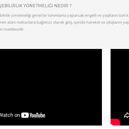
ŞEBILIRLIK YÖNETMELIĞI NEDIR ?
ebilirlik yönetmeliği genel bir tanımlama yaparsak engelli ve yaşlıların tüm
anım alanı mekanlara bağımsız olarak giriş, içeride hareket ve çıkışlarını yap
n maddesidir.