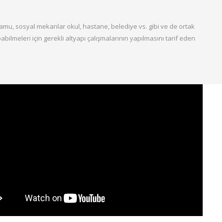
 kamu, sosyal mekanlar okul, hastane, belediye vs. gibi ve de ortak
abilmeleri için gerekli altyapı çalışmalarının yapılmasını tarif eden