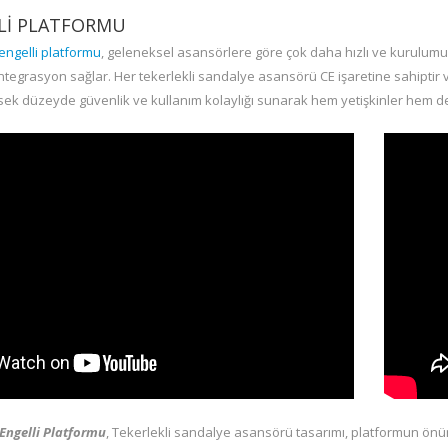
LI PLATFORMU
engelli platformu
, geleneksel asansörlere göre çok daha hızlı ve kurulumu
ntegrasyon sağlar. Her tekerlekli sandalye asansörü CE işaretine sahiptir 
ek düzeyde güvenlik ve kullanım kolaylığı sunarak hem yetişkinler hem de
Engelli Platformu
, Tekerlekli sandalye asansörü tasarımı, platformun önün