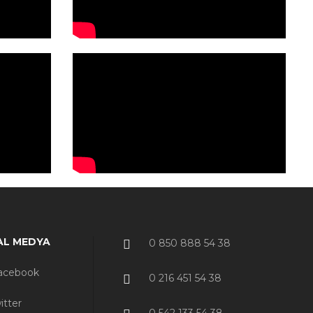
AL MEDYA
0 850 888 54 38
acebook
0 216 451 54 38
itter