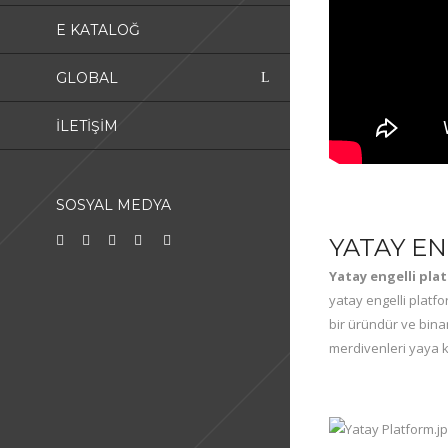
E KATALOĞ
GLOBAL
İLETIŞIM
SOSYAL MEDYA
YATAY E
Yatay engelli pla
yatay engelli platfo
bir üründür ve bina
merdivenleri yaya k