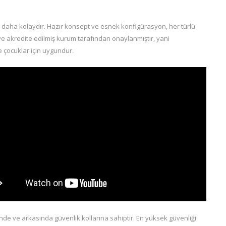
 daha kolaydır. Hazır konsept ve esnek konfigürasyon, her türlü
ve akredite edilmiş kurum tarafından onaylanmıştır, yani
 çocuklar için uygundur.
de ve arkasında güvenlik kollarına sahiptir. En yüksek güvenliği