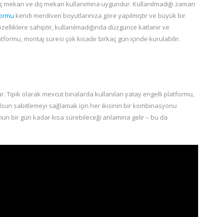
 iç mekan ve dış mekan kullanımına uygundur. Kullanılmadığı zaman
formu
kendi merdiven boyutlarınıza göre yapılmıştır ve büyük bir
özelliklere sahiptir, kullanılmadığında düzgünce katlanır ve
atformu, montaj süresi çok kısadır birkaç gün içinde kurulabilir.
. Tipik olarak mevcut binalarda kullanılan yatay engelli platformu,
lsun sabitlemeyi sağlamak için her ikisinin bir kombinasyonu
mun bir gün kadar kısa sürebileceği anlamına gelir – bu da