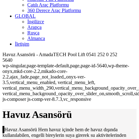
Çatılı Araç Platformu
360 Derece Araç Platformu
GLOBAL
İngilizce
Arapça
Ruşça
Almanca
İletişim
Havuz Asansörü - AmadaTECH Pool Lift 0541 252 0 252
5640
wp-singular,page-template-default,page,page-id-5640,wp-theme-
onyx,mkd-core-2.2,mikado-core-
2.2,ajax_fade,page_not_loaded,,onyx-ver-
3.5,vertical_menu_enabled, vertical_menu_left,
vertical_menu_width_290,vertical_menu_background_opacity_over_s
vertical_menu_background_opacity_over_slider_on,smooth_scroll,s
js-composer js-comp-ver-8.7.3,vc_responsive
Havuz Asansörü
Havuz Asansörü Hem havuz içinde hem de havuz dışında
kullanılabilen, engelli bireylerin suya girerek su aktivitelerinden