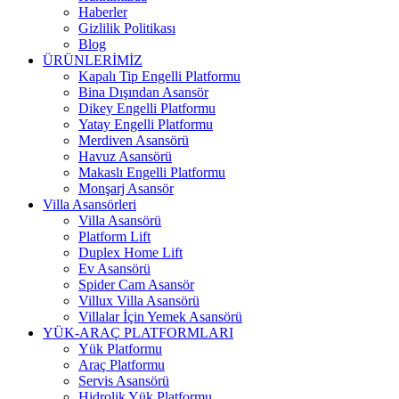
Haberler
Gizlilik Politikası
Blog
ÜRÜNLERİMİZ
Kapalı Tip Engelli Platformu
Bina Dışından Asansör
Dikey Engelli Platformu
Yatay Engelli Platformu
Merdiven Asansörü
Havuz Asansörü
Makaslı Engelli Platformu
Monşarj Asansör
Villa Asansörleri
Villa Asansörü
Platform Lift
Duplex Home Lift
Ev Asansörü
Spider Cam Asansör
Villux Villa Asansörü
Villalar İçin Yemek Asansörü
YÜK-ARAÇ PLATFORMLARI
Yük Platformu
Araç Platformu
Servis Asansörü
Hidrolik Yük Platformu