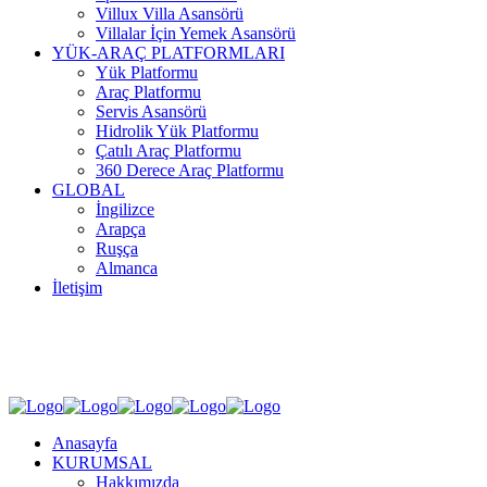
Villux Villa Asansörü
Villalar İçin Yemek Asansörü
YÜK-ARAÇ PLATFORMLARI
Yük Platformu
Araç Platformu
Servis Asansörü
Hidrolik Yük Platformu
Çatılı Araç Platformu
360 Derece Araç Platformu
GLOBAL
İngilizce
Arapça
Ruşça
Almanca
İletişim
SOSYAL MEDYA
Anasayfa
KURUMSAL
Hakkımızda