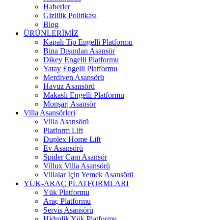
Haberler
Gizlilik Politikası
Blog
ÜRÜNLERİMİZ
Kapalı Tip Engelli Platformu
Bina Dışından Asansör
Dikey Engelli Platformu
Yatay Engelli Platformu
Merdiven Asansörü
Havuz Asansörü
Makaslı Engelli Platformu
Monşarj Asansör
Villa Asansörleri
Villa Asansörü
Platform Lift
Duplex Home Lift
Ev Asansörü
Spider Cam Asansör
Villux Villa Asansörü
Villalar İçin Yemek Asansörü
YÜK-ARAÇ PLATFORMLARI
Yük Platformu
Araç Platformu
Servis Asansörü
Hidrolik Yük Platformu