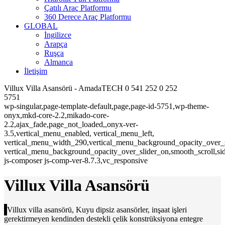
Çatılı Araç Platformu
360 Derece Araç Platformu
GLOBAL
İngilizce
Arapça
Ruşça
Almanca
İletişim
Villux Villa Asansörü - AmadaTECH 0 541 252 0 252
5751
wp-singular,page-template-default,page,page-id-5751,wp-theme-
onyx,mkd-core-2.2,mikado-core-
2.2,ajax_fade,page_not_loaded,,onyx-ver-
3.5,vertical_menu_enabled, vertical_menu_left,
vertical_menu_width_290,vertical_menu_background_opacity_over_s
vertical_menu_background_opacity_over_slider_on,smooth_scroll,s
js-composer js-comp-ver-8.7.3,vc_responsive
Villux Villa Asansörü
Villux villa asansörü, Kuyu dipsiz asansörler, inşaat işleri
gerektirmeyen kendinden destekli çelik konstrüksiyona entegre