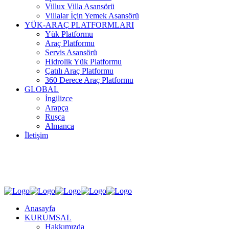
Villux Villa Asansörü
Villalar İçin Yemek Asansörü
YÜK-ARAÇ PLATFORMLARI
Yük Platformu
Araç Platformu
Servis Asansörü
Hidrolik Yük Platformu
Çatılı Araç Platformu
360 Derece Araç Platformu
GLOBAL
İngilizce
Arapça
Ruşça
Almanca
İletişim
SOSYAL MEDYA
Anasayfa
KURUMSAL
Hakkımızda