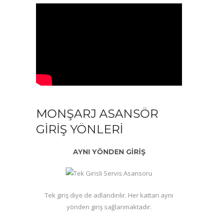
MONŞARJ ASANSÖR
GIRIŞ YÖNLERI
AYNI YÖNDEN GİRİŞ
Tek giriş diye de adlandırılır. Her kattan aynı
yönden giriş sağlanmaktadır.