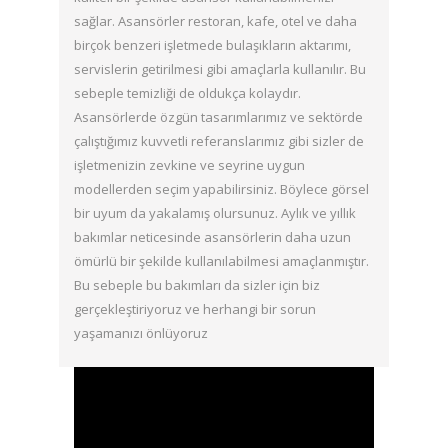
sağlar. Asansörler restoran, kafe, otel ve daha
birçok benzeri işletmede bulaşıkların aktarımı,
servislerin getirilmesi gibi amaçlarla kullanılır. Bu
sebeple temizliği de oldukça kolaydır.
Asansörlerde özgün tasarımlarımız ve sektörde
çalıştığımız kuvvetli referanslarımız gibi sizler de
işletmenizin zevkine ve seyrine uygun
modellerden seçim yapabilirsiniz. Böylece görsel
bir uyum da yakalamış olursunuz. Aylık ve yıllık
bakımlar neticesinde asansörlerin daha uzun
ömürlü bir şekilde kullanılabilmesi amaçlanmıştır.
Bu sebeple bu bakımları da sizler için biz
gerçekleştiriyoruz ve herhangi bir sorun
yaşamanızı önlüyoruz