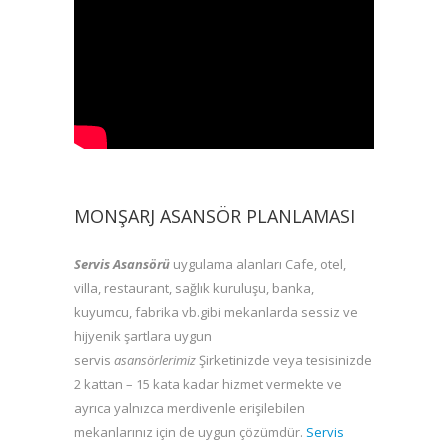
MONŞARJ ASANSÖR PLANLAMASI
Servis Asansörü
uygulama alanları Cafe, otel,
villa, restaurant, sağlık kuruluşu, banka,
kuyumcu, fabrika vb.gibi mekanlarda sessiz ve
hijyenik şartlara uygun
servis
asansörlerimiz
Şirketinizde veya tesisinizde
2 kattan – 15 kata kadar hizmet vermekte ve
ayrıca yalnızca merdivenle erişilebilen
mekanlarınız için de uygun çözümdür.
Servis