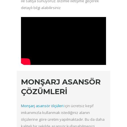
ile satışa sunuyoruz. Bizimle iletişime geçerek
detaylı bilgi alabilirsiniz
MONŞARJ ASANSÖR
ÇÖZÜMLERI
Monşarj asansör ölçüleri
için ücretsiz keşif
imkanımızla kullanmak istediğiniz alanın
ölçülerine göre üretim yapılmaktadır. Bu da daha
kaliteli bir şekilde asansör kullanabilmenizi