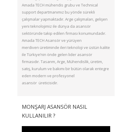
Amada TECH mühendis grubu ve Technical
support departmanımız bu yönde sürekli
çalışmalar yapmaktadır. Arge çalışmaları, gelişen
yeni teknolojimiz ile dünya da asansör
sektöründe takip edilen firması konumundadır.
Amada TECH Asansör ve yürüyen
merdiven üretiminde ileri teknoloji ve üstün kalite
ile Türkiye’nin önde gelen lider asansör
firmasıdır. Tasarım, Arge, Mühendislik, üretim,
satış, kurulum ve bakımı bir bütün olarak entegre
eden modern ve
profesyonel
asansör
üreticisidir.
MONŞARJ ASANSÖR NASIL
KULLANILIR ?