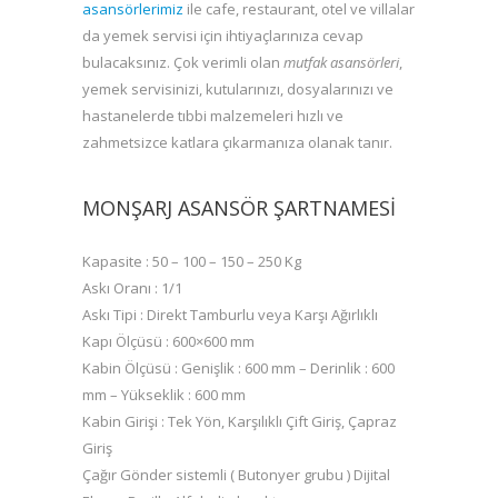
asansörlerimiz
ile cafe, restaurant, otel ve villalar
da yemek servisi için ihtiyaçlarınıza cevap
bulacaksınız. Çok verimli olan
mutfak asansörleri
,
yemek servisinizi, kutularınızı, dosyalarınızı ve
hastanelerde tıbbi malzemeleri hızlı ve
zahmetsizce katlara çıkarmanıza olanak tanır.
MONŞARJ ASANSÖR ŞARTNAMESI
Kapasite : 50 – 100 – 150 – 250 Kg
Askı Oranı : 1/1
Askı Tipi : Direkt Tamburlu veya Karşı Ağırlıklı
Kapı Ölçüsü : 600×600 mm
Kabin Ölçüsü : Genişlik : 600 mm – Derinlik : 600
mm – Yükseklik : 600 mm
Kabin Girişi : Tek Yön, Karşılıklı Çift Giriş, Çapraz
Giriş
Çağır Gönder sistemli ( Butonyer grubu ) Dijital