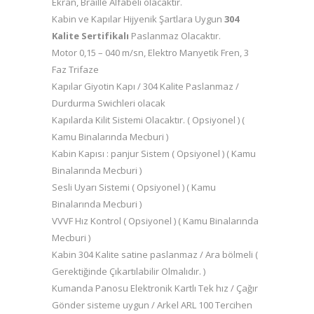
Ekran, Braille Alfabeli olacaktır.
Kabin ve Kapılar Hijyenik Şartlara Uygun
304
Kalite Sertifikalı
Paslanmaz Olacaktır.
Motor 0,15 – 040 m/sn, Elektro Manyetik Fren, 3
Faz Trifaze
Kapılar Giyotin Kapı / 304 Kalite Paslanmaz /
Durdurma Swichleri olacak
Kapılarda Kilit Sistemi Olacaktır. ( Opsiyonel ) (
Kamu Binalarında Mecburi )
Kabin Kapısı : panjur Sistem ( Opsiyonel ) ( Kamu
Binalarında Mecburi )
Sesli Uyarı Sistemi ( Opsiyonel ) ( Kamu
Binalarında Mecburi )
VVVF Hız Kontrol ( Opsiyonel ) ( Kamu Binalarında
Mecburi )
Kabin 304 Kalite satine paslanmaz / Ara bölmeli (
Gerektiğinde Çıkartılabilir Olmalıdır. )
Kumanda Panosu Elektronik Kartlı Tek hız / Çağır
Gönder sisteme uygun / Arkel ARL 100 Tercihen