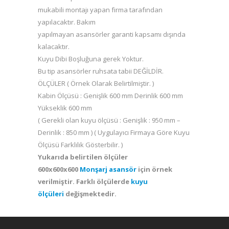
mukabili montajı yapan firma tarafından
yapılacaktır. Bakım
yapılmayan asansörler garanti kapsamı dışında
kalacaktır.
Kuyu Dibi Boşluğuna gerek Yoktur.
Bu tip asansörler ruhsata tabii DEĞİLDİR.
ÖLÇÜLER ( Örnek Olarak Belirtilmiştir. )
Kabin Ölçüsü : Genişlik 600 mm Derinlik 600 mm
Yükseklik 600 mm
( Gerekli olan kuyu ölçüsü : Genişlik : 950 mm –
Derinlik : 850 mm ) ( Uygulayıcı Firmaya Göre Kuyu
Ölçüsü Farklılık Gösterbilir. )
Yukarıda belirtilen ölçüler
600x600x600
Monşarj asansör
için örnek
verilmiştir. Farklı ölçülerde
kuyu
ölçüleri
değişmektedir.