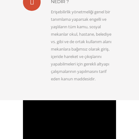
NEDIR ?
Erişebilirlik yönetmeliği genel bir
tanımlama yaparsak engelli ve
yaşlıların tüm kamu, sosyal
mekanlar okul, hastane, belediye
vs. gibi ve de ortak kullanım alanı
mekanlara bağımsız olarak giriş,
içeride hareket ve çıkışlarını
yapabilmeleri için gerekli altyapı
çalışmalarının yapılmasını tarif
eden kanun maddesidir.