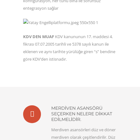
konfigürasyon, her türlü bina ile sorunsuz
entegrasyon sağlar
KDV DEN MUAF
KDV kanununun 17. maddesi 4.
fıkrası 07.07.2005 tarihli ve 5378 sayılı kanun ile
eklenen ve aynı tarihte yürülüğe giren “s” bendine
göre KDV’den istisnadır.
MERDIVEN ASANSÖRÜ
SEÇERKEN NELERE DIKKAT
EDILMELIDIR.
Merdiven asansörleri düz ve döner
merdiven olarak çeşitlendirilir. Düz