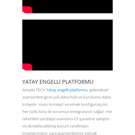
YATAY ENGELLI PLATFORMU
Amada TECH
Yatay engelli platformu
, geleneksel
asansörlere göre çok daha hızlı ve kurulumu daha
kolaydır. Hazır konsept ve esnek konfigürasyon,
her türlü bina ile sorunsuz entegrasyon sağlar. Her
tekerlekli sandalye asansörü CE işaretine sahiptir
ve akredite edilmiş kurum tarafından
onaylanmıştır, yani asansörlerimiz yüksek