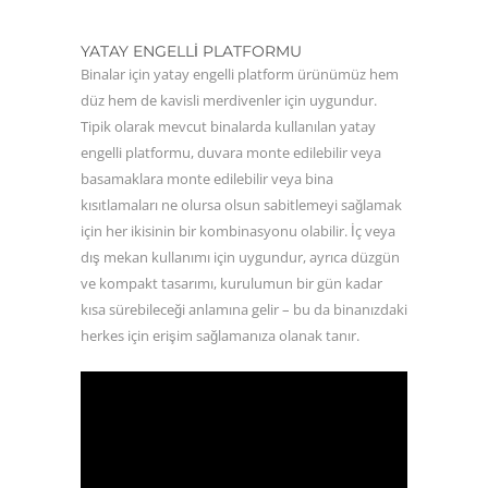
YATAY ENGELLI PLATFORMU
Binalar için yatay engelli platform ürünümüz hem
düz hem de kavisli merdivenler için uygundur.
Tipik olarak mevcut binalarda kullanılan yatay
engelli platformu, duvara monte edilebilir veya
basamaklara monte edilebilir veya bina
kısıtlamaları ne olursa olsun sabitlemeyi sağlamak
için her ikisinin bir kombinasyonu olabilir. İç veya
dış mekan kullanımı için uygundur, ayrıca düzgün
ve kompakt tasarımı, kurulumun bir gün kadar
kısa sürebileceği anlamına gelir – bu da binanızdaki
herkes için erişim sağlamanıza olanak tanır.