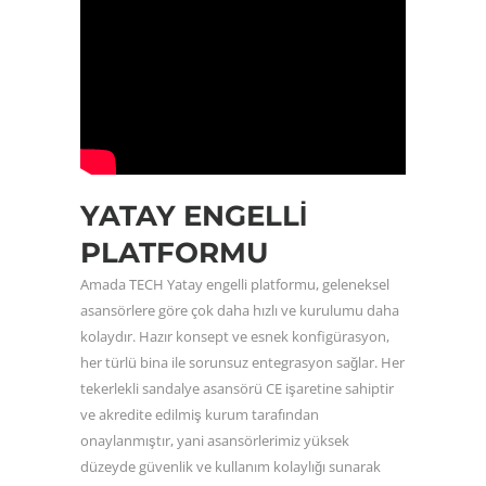
YATAY ENGELLI
PLATFORMU
Amada TECH Yatay engelli platformu, geleneksel
asansörlere göre çok daha hızlı ve kurulumu daha
kolaydır. Hazır konsept ve esnek konfigürasyon,
her türlü bina ile sorunsuz entegrasyon sağlar. Her
tekerlekli sandalye asansörü CE işaretine sahiptir
ve akredite edilmiş kurum tarafından
onaylanmıştır, yani asansörlerimiz yüksek
düzeyde güvenlik ve kullanım kolaylığı sunarak