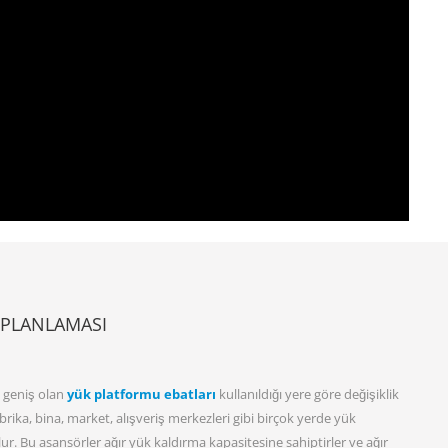
 PLANLAMASI
a geniş olan
yük platformu ebatları
kullanıldığı yere göre değişiklik
rika, bina, market, alışveriş merkezleri gibi birçok yerde yük
r. Bu asansörler ağır yük kaldırma kapasitesine sahiptirler ve ağır