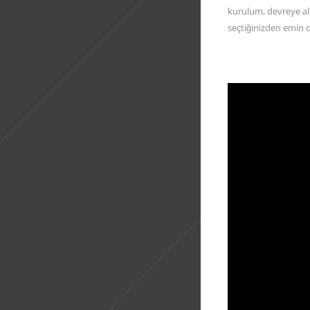
kurulum, devreye alm
seçtiğinizden emin 