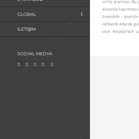
ve hız aranmaz. Bu y
arasında taşınması 
GLOBAL
önemlidir – asansör
rehberlik edecek güv
İLETIŞIM
olun.
AmadaTech
uz
SOSYAL MEDYA