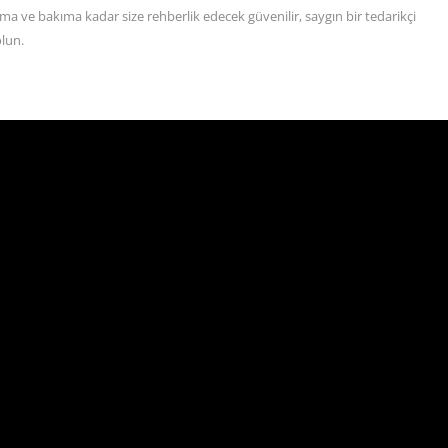
a ve bakıma kadar size rehberlik edecek güvenilir, saygın bir tedarikçi
olun.