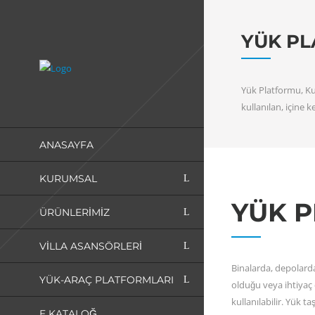
YÜK P
Yük Platformu, Ku
kullanılan, içine
ANASAYFA
KURUMSAL
YÜK 
ÜRÜNLERİMİZ
VILLA ASANSÖRLERI
Binalarda, depolarda
YÜK-ARAÇ PLATFORMLARI
olduğu veya ihtiyaç
kullanılabilir. Yük 
E KATALOĞ