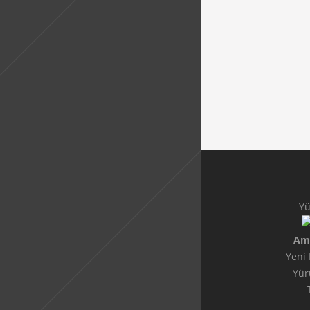
Yü
Am
Yeni 
Yür