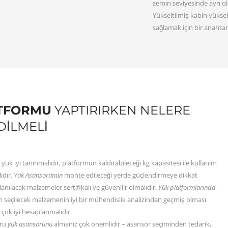
zemin seviyesinde ayrı ola
Yükseltilmiş kabin yüksek
sağlamak için bir anahtar
TFORMU
YAPTIRIRKEN NELERE
DILMELI
k yük iyi tanınmalıdır, platformun kaldırabileceği kg kapasitesi ile kullanım
ıdır.
Yük Asansörünün
monte edileceği yerde güçlendirmeye dikkat
lanılacak malzemeler sertifikalı ve güvenilir olmalıdır.
Yük platformlarında
,
n seçilecek malzemenin iyi bir mühendislik analizinden geçmiş olması
 çok iyi hesaplanmalıdır.
ğru
yük asansörünü
almanız çok önemlidir – asansör seçiminden tedarik,