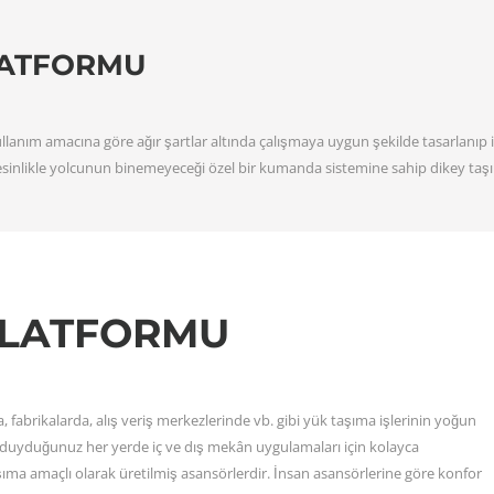
LATFORMU
llanım amacına göre ağır şartlar altında çalışmaya uygun şekilde tasarlanıp 
 kesinlikle yolcunun binemeyeceği özel bir kumanda sistemine sahip dikey taşı
PLATFORMU
, fabrikalarda, alış veriş merkezlerinde vb. gibi yük taşıma işlerinin yoğun
 duyduğunuz her yerde iç ve dış mekân uygulamaları için kolayca
taşıma amaçlı olarak üretilmiş asansörlerdir. İnsan asansörlerine göre konfor