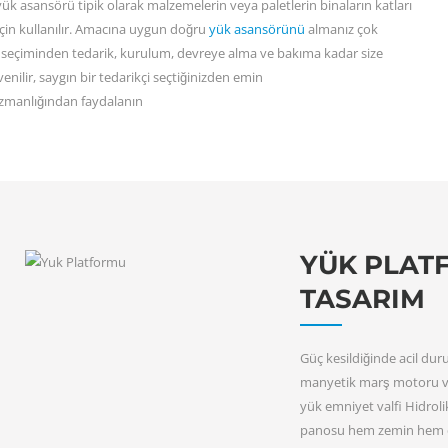
ük asansörü tipik olarak malzemelerin veya paletlerin binaların katları
için kullanılır. Amacına uygun doğru
yük asansörünü
almanız çok
 seçiminden tedarik, kurulum, devreye alma ve bakıma kadar size
enilir, saygın bir tedarikçi seçtiğinizden emin
manlığından faydalanın
YÜK PLAT
TASARIM
Güç kesildiğinde acil du
manyetik marş motoru ve a
yük emniyet valfi Hidrolik
panosu hem zemin hem de ü