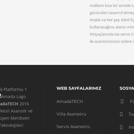
malların kısa bir sürede 
gücünden tasarruf etmeyi 
imalat ve her şey dahil fi
kullanacağınız alanın mi
ihtiyaçlarında ise servis 
ile asansörünüzü sizlere 
WEB SAYFALARIMIZ
SOSYA
k Platformu 1
AmadaTECH
F
adaTECH
2016
Nesil Asansör ve
Villa Asansörü
Tw
üyen Merdiven
Teknolojileri
Servis Asansörü
In