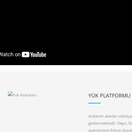
YÜK PLATFORMU
Kullanım alanları oldukç
göstermektedir. Depo, fab
asansörüne ihtiyaç duyulu