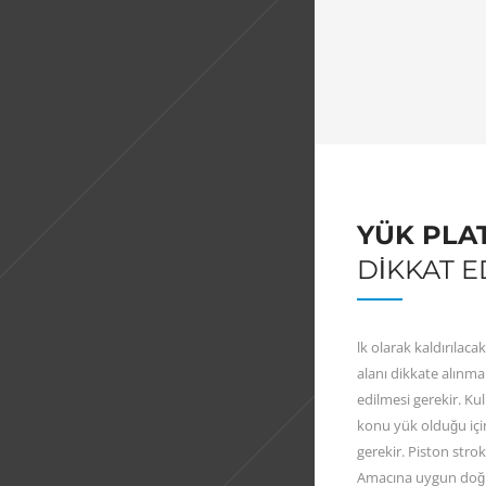
YÜK PLA
DIKKAT E
lk olarak kaldırılaca
alanı dikkate alınmal
edilmesi gerekir. Kul
konu yük olduğu içi
gerekir. Piston strok
Amacına uygun do