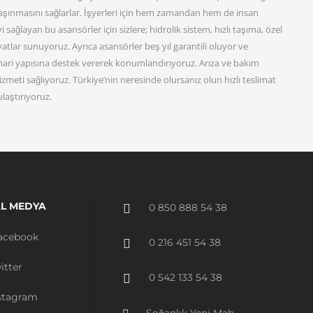
taşınmasını sağlarlar. İşyerleri için hem zamandan hem de insan
sağlayan bu asansörler için sizlere; hidrolik sistem, hızlı taşıma, özel
yatlar sunuyoruz. Ayrıca asansörler beş yıl garantili oluyor ve
mari yapısına destek vererek konumlandırıyoruz. Arıza ve bakım
hizmeti sağlıyoruz. Türkiye’nin neresinde olursanız olun hızlı teslimat
ulaştırıyoruz.
L MEDYA
0 850 888 54 38
acebook
0 216 451 54 38
itter
0 542 133 54 38
stagram
Soğanlık Yeni Mah.