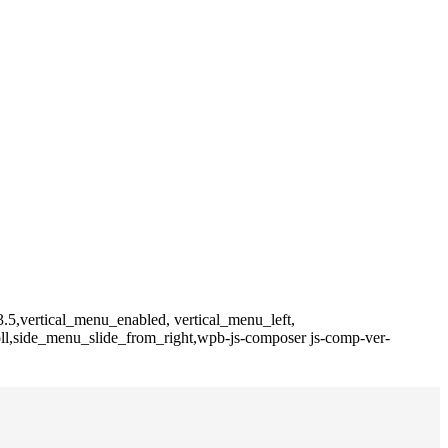
.5,vertical_menu_enabled, vertical_menu_left,
l,side_menu_slide_from_right,wpb-js-composer js-comp-ver-