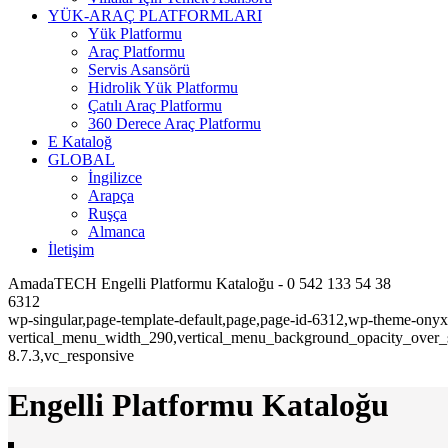
YÜK-ARAÇ PLATFORMLARI
Yük Platformu
Araç Platformu
Servis Asansörü
Hidrolik Yük Platformu
Çatılı Araç Platformu
360 Derece Araç Platformu
E Kataloğ
GLOBAL
İngilizce
Arapça
Ruşça
Almanca
İletişim
AmadaTECH Engelli Platformu Kataloğu - 0 542 133 54 38
6312
wp-singular,page-template-default,page,page-id-6312,wp-theme-onyx
vertical_menu_width_290,vertical_menu_background_opacity_over_sl
8.7.3,vc_responsive
Engelli Platformu Kataloğu