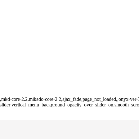
,mkd-core-2.2,mikado-core-2.2,ajax_fade,page_not_loaded,,onyx-ver-3
ider vertical_menu_background_opacity_over_slider_on,smooth_scrol