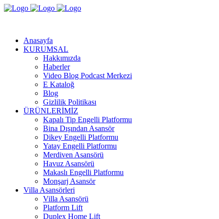
Anasayfa
KURUMSAL
Hakkımızda
Haberler
Video Blog Podcast Merkezi
E Kataloğ
Blog
Gizlilik Politikası
ÜRÜNLERİMİZ
Kapalı Tip Engelli Platformu
Bina Dışından Asansör
Dikey Engelli Platformu
Yatay Engelli Platformu
Merdiven Asansörü
Havuz Asansörü
Makaslı Engelli Platformu
Monşarj Asansör
Villa Asansörleri
Villa Asansörü
Platform Lift
Duplex Home Lift