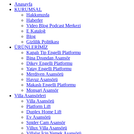
Anasayfa
KURUMSAL
Hakkımızda
Haberler
Video Blog Podcast Merkezi
E Kataloğ
Blog
Gizlilik Politikası
ÜRÜNLERİMİZ
Kapalı Tip Engelli Platformu
Bina Dışından Asansör
Dikey Engelli Platformu
Yatay Engelli Platformu
Merdiven Asansörü
Havuz Asansörü
Makaslı Engelli Platformu
Monşarj Asansör
Villa Asansörleri
Villa Asansörü
Platform Lift
Duplex Home Lift
Ev Asansörü
Spider Cam Asansör
Villux Villa Asansörü
Villalar İçin Yemek Asansörü