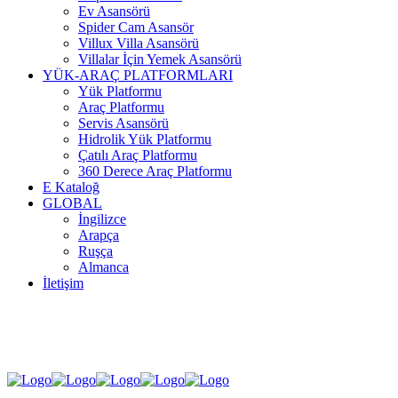
Ev Asansörü
Spider Cam Asansör
Villux Villa Asansörü
Villalar İçin Yemek Asansörü
YÜK-ARAÇ PLATFORMLARI
Yük Platformu
Araç Platformu
Servis Asansörü
Hidrolik Yük Platformu
Çatılı Araç Platformu
360 Derece Araç Platformu
E Kataloğ
GLOBAL
İngilizce
Arapça
Ruşça
Almanca
İletişim
SOSYAL MEDYA