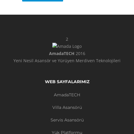
2
AmadaTECH
2016
Yeni Nesil Asansör ve Yürüyen Merdiven Teknolojileri
WEB SAYFALARIMIZ
AmadaTECH
Villa Asansörü
Servis Asansörü
Yük Platformu